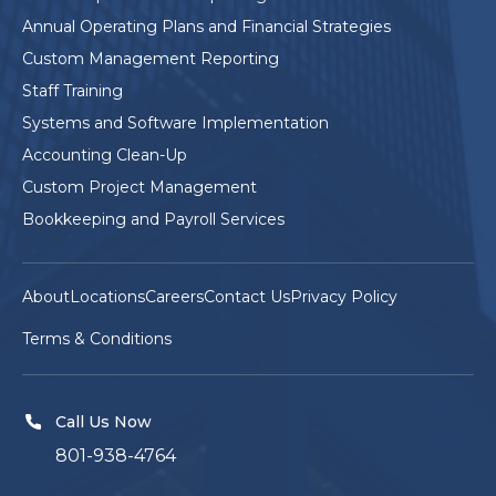
Annual Operating Plans and Financial Strategies
Custom Management Reporting
Staff Training
Systems and Software Implementation
Accounting Clean-Up
Custom Project Management
Bookkeeping and Payroll Services
About
Locations
Careers
Contact Us
Privacy Policy
Terms & Conditions
Call Us Now
801-938-4764