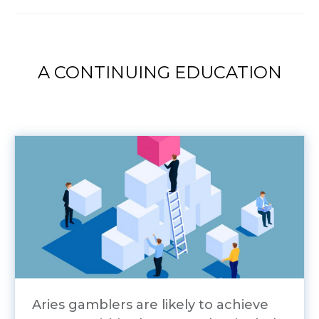
A CONTINUING EDUCATION
Aries gamblers are likely to achieve