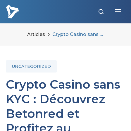
Skip
to
content
Articles
Crypto Casino sans KYC : Découvrez Betonred et Profitez au Maximum
UNCATEGORIZED
Crypto Casino sans
KYC : Découvrez
Betonred et
Profitez au