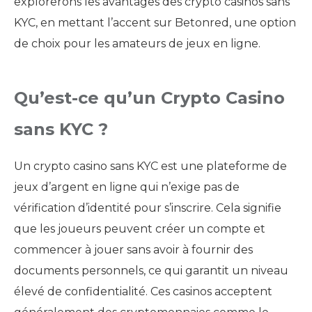
explorerons les avantages des crypto casinos sans
KYC, en mettant l’accent sur Betonred, une option
de choix pour les amateurs de jeux en ligne.
Qu’est-ce qu’un Crypto Casino
sans KYC ?
Un crypto casino sans KYC est une plateforme de
jeux d’argent en ligne qui n’exige pas de
vérification d’identité pour s’inscrire. Cela signifie
que les joueurs peuvent créer un compte et
commencer à jouer sans avoir à fournir des
documents personnels, ce qui garantit un niveau
élevé de confidentialité. Ces casinos acceptent