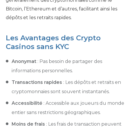
généralement des cryptomonnaies comme le
Bitcoin, l’Ethereum et d’autres, facilitant ainsi les
dépôts et les retraits rapides.
Les Avantages des Crypto
Casinos sans KYC
Anonymat
: Pas besoin de partager des
informations personnelles.
Transactions rapides
: Les dépôts et retraits en
cryptomonnaies sont souvent instantanés.
Accessibilité
: Accessible aux joueurs du monde
entier sans restrictions géographiques.
Moins de frais
: Les frais de transaction peuvent