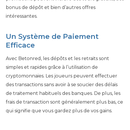
bonus de dépôt et bien d’autres offres
intéressantes.
Un Système de Paiement
Efficace
Avec Betonred, les dépôts et les retraits sont
simples et rapides grâce à l’utilisation de
cryptomonnaies. Les joueurs peuvent effectuer
des transactions sans avoir à se soucier des délais
de traitement habituels des banques. De plus, les
frais de transaction sont généralement plus bas, ce
qui signifie que vous gardez plus de vos gains.