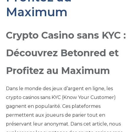
Maximum
Crypto Casino sans KYC :
Découvrez Betonred et
Profitez au Maximum
Dans le monde des jeux d’argent en ligne, les
crypto casinos sans KYC (Know Your Customer)
gagnent en popularité. Ces plateformes
permettent aux joueurs de parier tout en
préservant leur anonymat. Dans cet article, nous